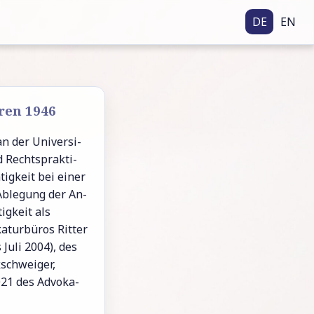
DE
EN
ren 1946
n der Uni­ver­si­
d Rechts­prak­ti­
ig­keit bei einer
Ab­le­gung der An­
ig­keit als
a­tur­bü­ros Ritter
Juli 2004), des
­schwei­ger,
21 des Ad­vo­ka­