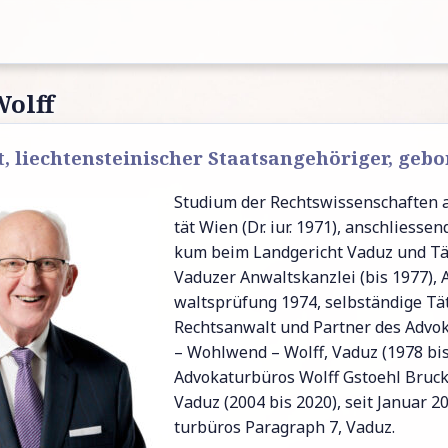
Wolff
, liechtensteinischer Staatsangehöriger,
gebo
Stu­di­um der Rechts­wis­sen­schaf­ten a
tät Wien (Dr. iur. 1971), an­schlies­sen
kum beim Land­ge­richt Vaduz und Tä­t
Vaduzer An­walts­kanz­lei (bis 1977), 
walts­prü­fung 1974, selbstän­di­ge Tä­t
Rechts­an­walt und Part­ner des Ad­vo­k
– Wohl­wend – Wolff, Vaduz (1978 bis 
Ad­vo­ka­tur­bü­ros Wolff Gstoehl Bruck
Vaduz (2004 bis 2020), seit Januar 20
tur­bü­ros Pa­ra­graph 7, Vaduz.