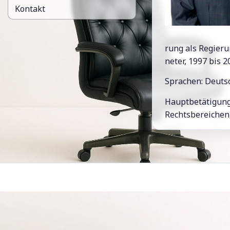
Kontakt
rung als Re­gie­ru
ne­ter, 1997 bis 2
Spra­chen: Deutsc
Haupt­be­tä­ti­gun
Rechts­be­rei­chen,