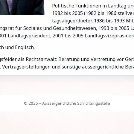
Po­li­ti­sche Funk­tio­nen in Land­tag u
1982 bis 2005 (1982 bis 1986 stell­ver
tags­ab­ge­ord­ne­ter, 1986 bis 1993 Mit
ngs­rat für So­zia­les und Ge­sund­heits­we­sen, 1993 bis 2005 L
001 Land­tags­prä­si­dent, 2001 bis 2005 Land­tags­vi­ze­prä­si­den
h und Eng­lisch.
gs­fel­der als Rechts­an­walt: Be­ra­tung und Ver­tre­tung vor Ge­r
 Ver­trags­er­stel­lun­gen und sons­ti­ge aus­ser­ge­richt­li­che Be­r
© 2025 – Aussergerichtliche Schlichtungsstelle