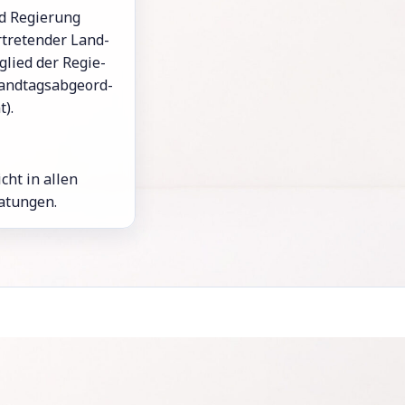
nd Re­gie­rung
­tre­ten­der Land­
­glied der Re­gie­
and­tags­ab­ge­ord­
t).
icht in allen
a­tun­gen.